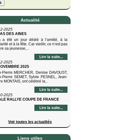
Actualité
12-2025
AS DES AINES
 a été un jour dédié à l’amitié, à la
arité et à la fête. Car vieillir, ce n’est pas
re sa jeunesse,...
Lire la suite...
12-2025
NOVEMBRE 2025
n-Pierre MERCHER, Denise DAVOUST,
n-Pierre SEMET, Sylvie PESNEL, Jean-
re MONTAIS, ont célébré la...
Lire la suite...
10-2025
ALE RALLYE COUPE DE FRANCE
Lire la suite...
Voir toutes les actualités
Liens utiles